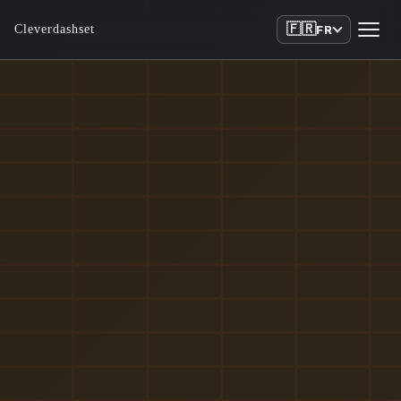
🇫🇷
Cleverdashset
FR