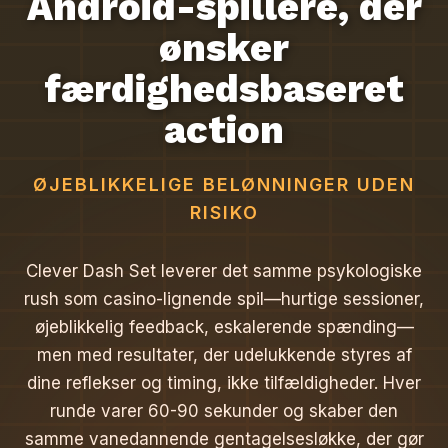
Android-spillere, der
ønsker
færdighedsbaseret
action
ØJEBLIKKELIGE BELØNNINGER UDEN
RISIKO
Clever Dash Set leverer det samme psykologiske
rush som casino-lignende spil—hurtige sessioner,
øjeblikkelig feedback, eskalerende spænding—
men med resultater, der udelukkende styres af
dine reflekser og timing, ikke tilfældigheder. Hver
runde varer 60-90 sekunder og skaber den
samme vanedannende gentagelsesløkke, der gør