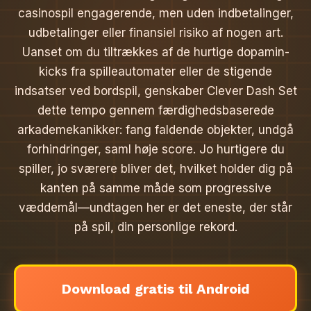
casinospil engagerende, men uden indbetalinger,
udbetalinger eller finansiel risiko af nogen art.
Uanset om du tiltrækkes af de hurtige dopamin-
kicks fra spilleautomater eller de stigende
indsatser ved bordspil, genskaber Clever Dash Set
dette tempo gennem færdighedsbaserede
arkademekanikker: fang faldende objekter, undgå
forhindringer, saml høje score. Jo hurtigere du
spiller, jo sværere bliver det, hvilket holder dig på
kanten på samme måde som progressive
væddemål—undtagen her er det eneste, der står
på spil, din personlige rekord.
Download gratis til Android