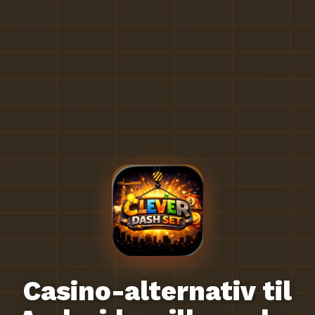
Casino-alternativ til